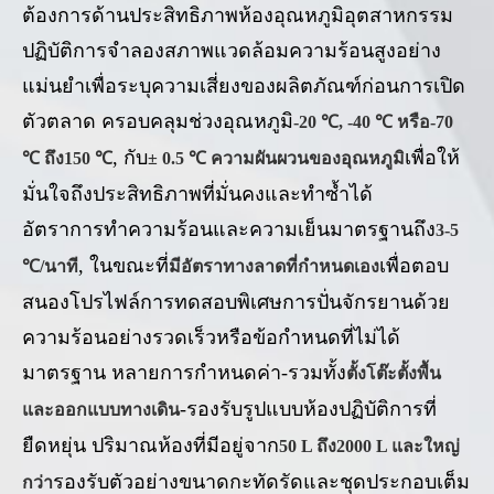
ต้องการด้านประสิทธิภาพห้องอุณหภูมิอุตสาหกรรม
ปฏิบัติการจำลองสภาพแวดล้อมความร้อนสูงอย่าง
แม่นยำเพื่อระบุความเสี่ยงของผลิตภัณฑ์ก่อนการเปิด
ตัวตลาด ครอบคลุมช่วงอุณหภูมิ
-20 ℃, -40 ℃ หรือ-70
, กับ
เพื่อให้
℃ ถึง150 ℃
± 0.5 ℃ ความผันผวนของอุณหภูมิ
มั่นใจถึงประสิทธิภาพที่มั่นคงและทำซ้ำได้
อัตราการทำความร้อนและความเย็นมาตรฐานถึง
3-5
, ในขณะที่
เพื่อตอบ
℃/นาที
มีอัตราทางลาดที่กำหนดเอง
สนองโปรไฟล์การทดสอบพิเศษการปั่นจักรยานด้วย
ความร้อนอย่างรวดเร็วหรือข้อกำหนดที่ไม่ได้
มาตรฐาน หลายการกำหนดค่า-รวมทั้ง
ตั้งโต๊ะตั้งพื้น
-รองรับรูปแบบห้องปฏิบัติการที่
และออกแบบทางเดิน
ยืดหยุ่น ปริมาณห้องที่มีอยู่จาก
50 L ถึง2000 L และใหญ่
รองรับตัวอย่างขนาดกะทัดรัดและชุดประกอบเต็ม
กว่า