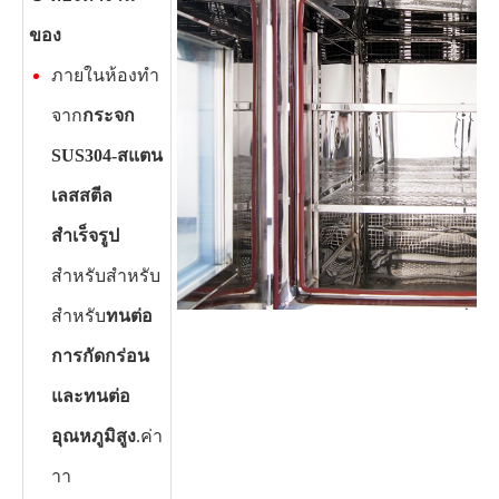
ของ
ภายในห้องทำ
จาก
กระจก
SUS304-สแตน
เลสสตีล
สำเร็จรูป
สำหรับสำหรับ
สำหรับ
ทนต่อ
การกัดกร่อน
และทนต่อ
อุณหภูมิสูง
.ค่า
าา